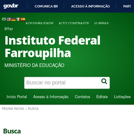
COMUNICA BR
ACESSO À INFORMAÇÃO
PARTI
IR
PARA
ACESSIBILIDADE
ALTO CONTRASTE
VLIBRAS
O
IFFar
CONTEÚDO
Instituto Federal
Farroupilha
MINISTÉRIO DA EDUCAÇÃO
Início Portal
Acesso à Informação
Contatos
Editais
Licitações
PÁGINA INICIAL
>
BUSCA
Busca