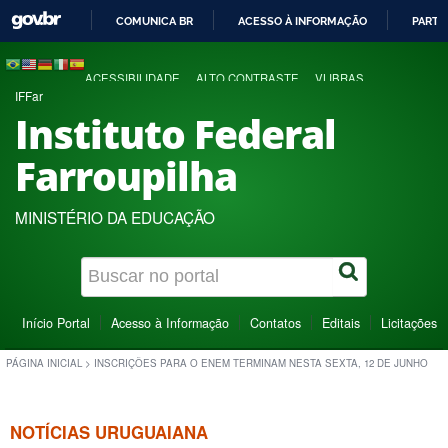
COMUNICA BR
ACESSO À INFORMAÇÃO
PARTI
IR
PARA
ACESSIBILIDADE
ALTO CONTRASTE
VLIBRAS
O
IFFar
CONTEÚDO
Instituto Federal
Farroupilha
MINISTÉRIO DA EDUCAÇÃO
Início Portal
Acesso à Informação
Contatos
Editais
Licitações
PÁGINA INICIAL
>
INSCRIÇÕES PARA O ENEM TERMINAM NESTA SEXTA, 12 DE JUNHO
NOTÍCIAS URUGUAIANA