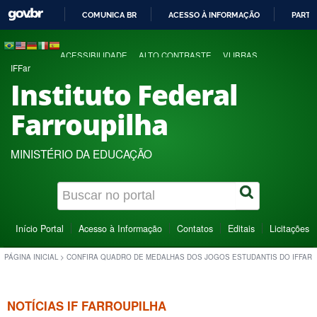
COMUNICA BR
ACESSO À INFORMAÇÃO
PARTI
IR
PARA
ACESSIBILIDADE
ALTO CONTRASTE
VLIBRAS
O
IFFar
CONTEÚDO
Instituto Federal
Farroupilha
MINISTÉRIO DA EDUCAÇÃO
Início Portal
Acesso à Informação
Contatos
Editais
Licitações
PÁGINA INICIAL
>
CONFIRA QUADRO DE MEDALHAS DOS JOGOS ESTUDANTIS DO IFFAR
NOTÍCIAS IF FARROUPILHA