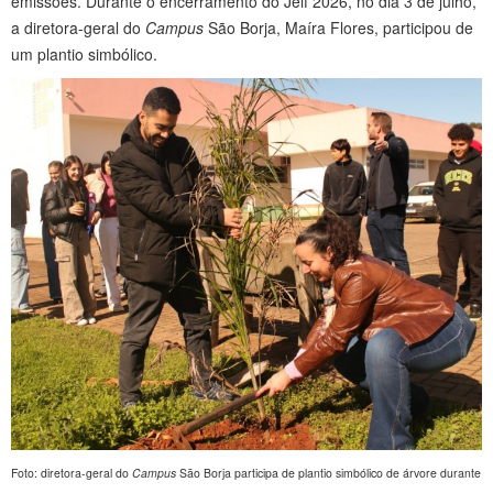
emissões. Durante o encerramento do Jeif 2026, no dia 3 de julho,
a diretora-geral do
Campus
São Borja, Maíra Flores, participou de
um plantio simbólico.
Foto: diretora-geral do
Campus
São Borja participa de plantio simbólico de árvore durante