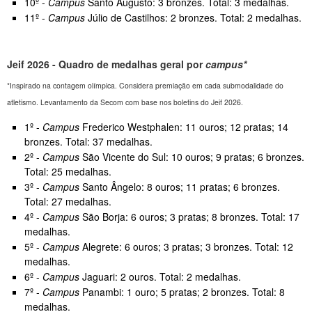
10º -
Campus
Santo Augusto: 3 bronzes. Total: 3 medalhas.
11º -
Campus
Júlio de Castilhos: 2 bronzes. Total: 2 medalhas.
Jeif 2026 - Quadro de medalhas geral por
campus*
*Inspirado na contagem olímpica. Considera premiação em cada submodalidade do
atletismo. Levantamento da Secom com base nos boletins do Jeif 2026.
1º -
Campus
Frederico Westphalen: 11 ouros; 12 pratas; 14
bronzes. Total: 37 medalhas.
2º -
Campus
São Vicente do Sul: 10 ouros; 9 pratas; 6 bronzes.
Total: 25 medalhas.
3º -
Campus
Santo Ângelo: 8 ouros; 11 pratas; 6 bronzes.
Total: 27 medalhas.
4º -
Campus
São Borja: 6 ouros; 3 pratas; 8 bronzes. Total: 17
medalhas.
5º -
Campus
Alegrete: 6 ouros; 3 pratas; 3 bronzes. Total: 12
medalhas.
6º -
Campus
Jaguari: 2 ouros. Total: 2 medalhas.
7º -
Campus
Panambi: 1 ouro; 5 pratas; 2 bronzes. Total: 8
medalhas.