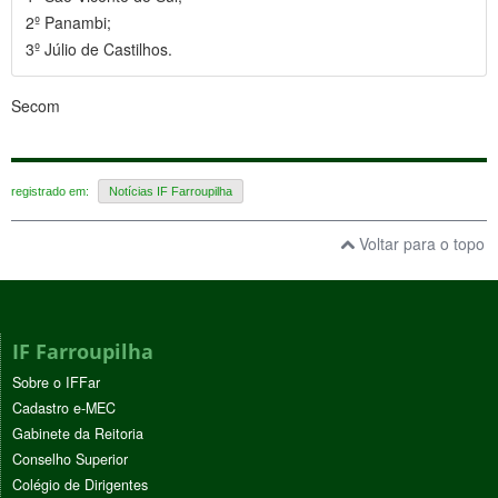
2º Panambi;
3º Júlio de Castilhos.
Secom
registrado em:
Notícias IF Farroupilha
Voltar para o topo
IF Farroupilha
Sobre o IFFar
Cadastro e-MEC
Gabinete da Reitoria
Conselho Superior
Colégio de Dirigentes