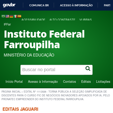
COMUNICA BR
ACESSO À INFORMAÇÃO
PARTI
IR
PARA
ACESSIBILIDADE
ALTO CONTRASTE
VLIBRAS
O
IFFar
CONTEÚDO
Instituto Federal
Farroupilha
MINISTÉRIO DA EDUCAÇÃO
Início Portal
Acesso à Informação
Contatos
Editais
Licitações
PÁGINA INICIAL
>
EDITAL Nº 111/2026 - TORNA PÚBLICA A SELEÇÃO SIMPLIFICADA DE
DISCENTES PARA O CURSO FIC DE NEGÓCIOS INOVADORES APOIADOS POR IA, PELO
PRONATEC EMPREENDER DO INSTITUTO FEDERAL FARROUPILHA.
EDITAIS JAGUARI