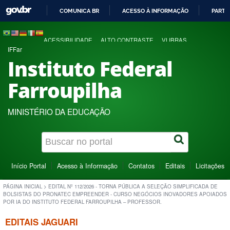
COMUNICA BR
ACESSO À INFORMAÇÃO
PARTI
IR
PARA
ACESSIBILIDADE
ALTO CONTRASTE
VLIBRAS
O
IFFar
CONTEÚDO
Instituto Federal
Farroupilha
MINISTÉRIO DA EDUCAÇÃO
Início Portal
Acesso à Informação
Contatos
Editais
Licitações
PÁGINA INICIAL
>
EDITAL Nº 112/2026 - TORNA PÚBLICA A SELEÇÃO SIMPLIFICADA DE
BOLSISTAS DO PRONATEC EMPREENDER - CURSO NEGÓCIOS INOVADORES APOIADOS
POR IA DO INSTITUTO FEDERAL FARROUPILHA – PROFESSOR.
EDITAIS JAGUARI