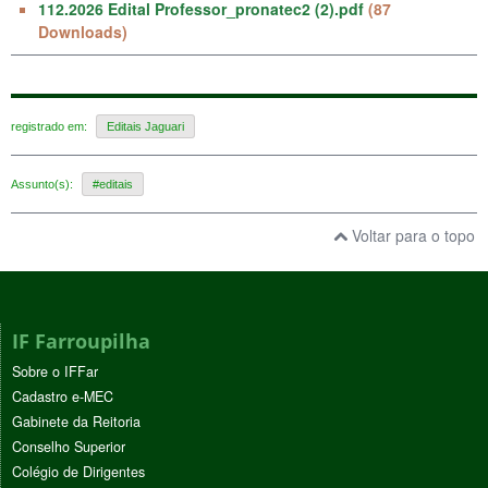
112.2026 Edital Professor_pronatec2 (2).pdf
(87
Downloads)
registrado em:
Editais Jaguari
Assunto(s):
#editais
Voltar para o topo
IF Farroupilha
Sobre o IFFar
Cadastro e-MEC
Gabinete da Reitoria
Conselho Superior
Colégio de Dirigentes