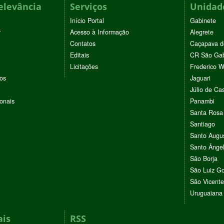
elevância
Serviços
Unidade
Início Portal
Gabinete
r
Acesso à Informação
Alegrete
Contatos
Caçapava d
Editais
CR São Gab
Licitações
Frederico 
vos
Jaguari
Júlio de Cas
ionais
Panambi
Santa Rosa
Santiago
Santo Augu
Santo Ânge
São Borja
São Luiz G
São Vicente
Uruguaiana
ais
RSS