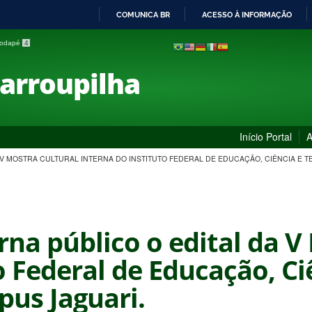
COMUNICA BR
ACESSO À INFORMAÇÃO
IR
 rodapé
4
PARA
O
Farroupilha
CONTEÚDO
Início Portal
A
 DA V MOSTRA CULTURAL INTERNA DO INSTITUTO FEDERAL DE EDUCAÇÃO, CIÊNCIA E
orna público o edital da V
o Federal de Educação, Ci
us Jaguari.