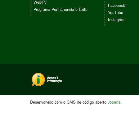
WebTV
Facebook
Programa Permanência e Êxito
YouTube
Instagram
Desenvolvido com o CMS de código aberto
Joomla