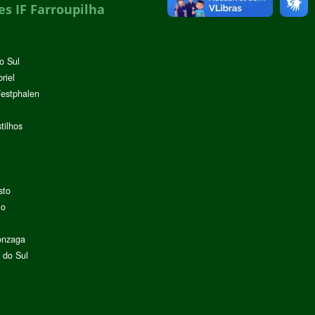
s IF Farroupilha
o Sul
riel
Westphalen
tilhos
sto
lo
onzaga
 do Sul