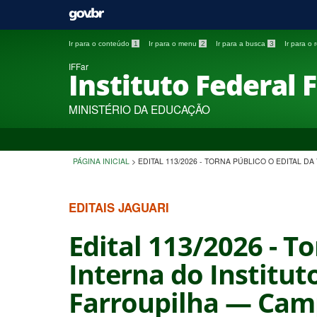
Ir para o conteúdo
1
Ir para o menu
2
Ir para a busca
3
Ir para o
IFFar
Instituto Federal 
MINISTÉRIO DA EDUCAÇÃO
PÁGINA INICIAL
>
EDITAL 113/2026 - TORNA PÚBLICO O EDITAL
EDITAIS JAGUARI
Edital 113/2026 - T
Interna do Institut
Farroupilha — Camp