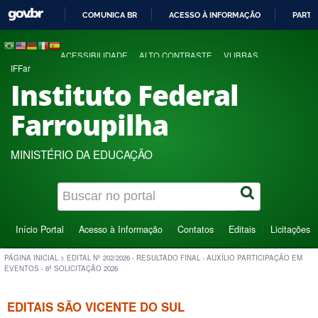
COMUNICA BR
ACESSO À INFORMAÇÃO
PARTI
IR
PARA
ACESSIBILIDADE
ALTO CONTRASTE
VLIBRAS
O
IFFar
CONTEÚDO
Instituto Federal
Farroupilha
MINISTÉRIO DA EDUCAÇÃO
Início Portal
Acesso à Informação
Contatos
Editais
Licitações
PÁGINA INICIAL
>
EDITAL Nº 202/2026 - RESULTADO FINAL - AUXÍLIO PARTICIPAÇÃO EM
EVENTOS - 6ª SOLICITAÇÃO 2026
EDITAIS SÃO VICENTE DO SUL