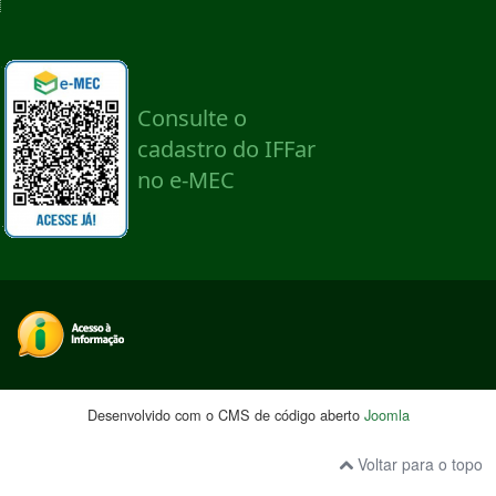
Desenvolvido com o CMS de código aberto
Joomla
Voltar para o topo