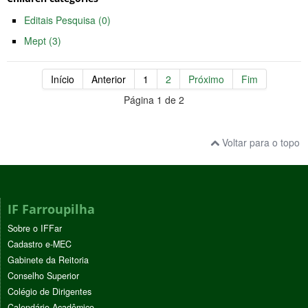
Editais Pesquisa (0)
Mept (3)
Início
Anterior
1
2
Próximo
Fim
Página 1 de 2
Voltar para o topo
IF Farroupilha
Sobre o IFFar
Cadastro e-MEC
Gabinete da Reitoria
Conselho Superior
Colégio de Dirigentes
Calendário Acadêmico