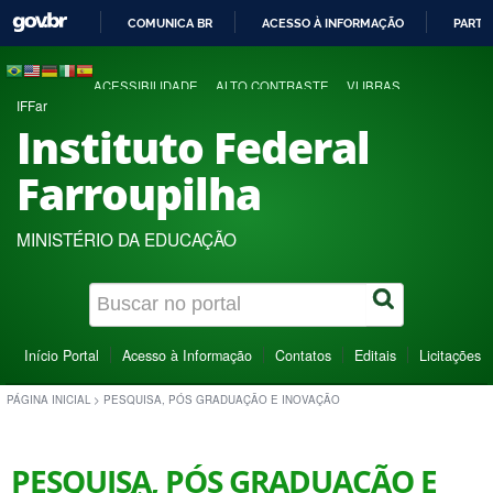
COMUNICA BR
ACESSO À INFORMAÇÃO
PARTI
IR
PARA
ACESSIBILIDADE
ALTO CONTRASTE
VLIBRAS
O
IFFar
CONTEÚDO
Instituto Federal
Farroupilha
MINISTÉRIO DA EDUCAÇÃO
Início Portal
Acesso à Informação
Contatos
Editais
Licitações
PÁGINA INICIAL
>
PESQUISA, PÓS GRADUAÇÃO E INOVAÇÃO
PESQUISA, PÓS GRADUAÇÃO E