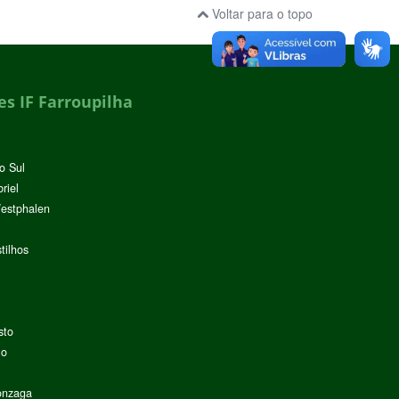
Voltar para o topo
s IF Farroupilha
o Sul
riel
Westphalen
tilhos
sto
lo
onzaga