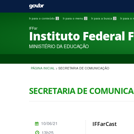
Ir para o conteúdo
1
Ir para o menu
2
Ir para a busca
3
Ir para o
IFFar
Instituto Federal 
MINISTÉRIO DA EDUCAÇÃO
PÁGINA INICIAL
>
SECRETARIA DE COMUNICAÇÃO
SECRETARIA DE COMUNIC
10/06/21
IFFarCast
13h25