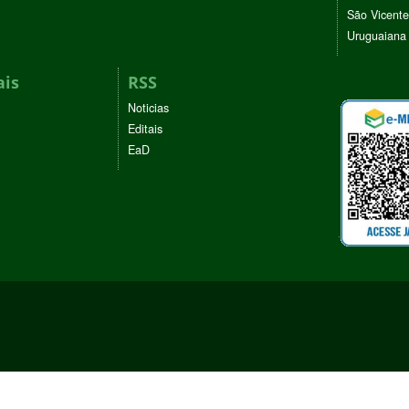
São Vicente
Uruguaiana
ais
RSS
Noticias
Editais
EaD