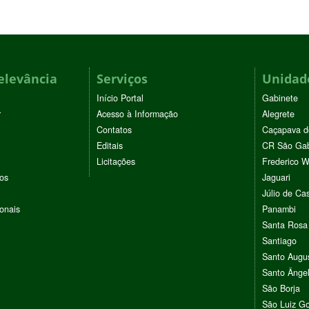
elevância
Serviços
Unidade
Início Portal
Gabinete
r
Acesso à Informação
Alegrete
Contatos
Caçapava d
Editais
CR São Gab
Licitações
Frederico 
vos
Jaguari
Júlio de Cas
ionais
Panambi
Santa Rosa
Santiago
Santo Augu
Santo Ânge
São Borja
São Luiz G