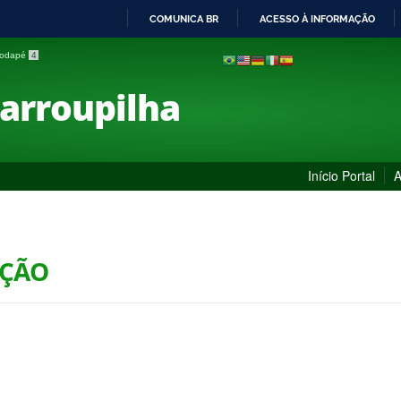
COMUNICA BR
ACESSO À INFORMAÇÃO
IR
 rodapé
4
PARA
O
Farroupilha
CONTEÚDO
Início Portal
A
AÇÃO