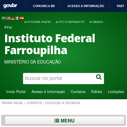
COMUNICA BR
ACESSO À INFORMAÇÃO
PARTI
IR
PARA
ACESSIBILIDADE
ALTO CONTRASTE
VLIBRAS
O
IFFar
CONTEÚDO
Instituto Federal
Farroupilha
MINISTÉRIO DA EDUCAÇÃO
Início Portal
Acesso à Informação
Contatos
Editais
Licitações
PÁGINA INICIAL
>
CONTATOS
>
EDUCAÇÃO A DISTÂNCIA
MENU