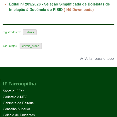
Edital nº 209/2026 - Seleção Simplificada de Bolsistas de
Iniciação à Docência do PIBID
(149 Downloads)
registrado em:
Editais
Assunto(s):
editais_proen
Voltar para o topo
IF Farroupilha
Sobre o IFFar
Cadastro e-MEC
Gabinete da Reitoria
Conselho Superior
Colégio de Dirigentes