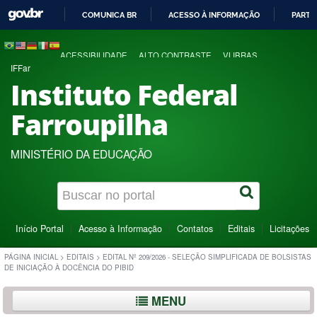
COMUNICA BR
ACESSO À INFORMAÇÃO
PARTI
IR
PARA
ACESSIBILIDADE
ALTO CONTRASTE
VLIBRAS
O
IFFar
CONTEÚDO
Instituto Federal
Farroupilha
MINISTÉRIO DA EDUCAÇÃO
Início Portal
Acesso à Informação
Contatos
Editais
Licitações
PÁGINA INICIAL
>
EDITAIS
>
EDITAL Nº 209/2026 - SELEÇÃO SIMPLIFICADA DE BOLSISTAS
DE INICIAÇÃO À DOCÊNCIA DO PIBID
MENU