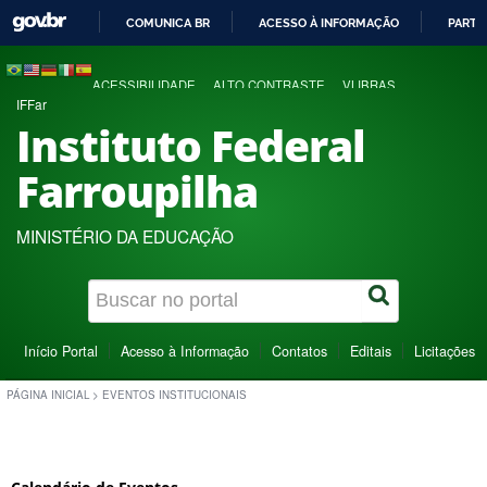
COMUNICA BR
ACESSO À INFORMAÇÃO
PARTI
IR
PARA
ACESSIBILIDADE
ALTO CONTRASTE
VLIBRAS
O
IFFar
CONTEÚDO
Instituto Federal
Farroupilha
MINISTÉRIO DA EDUCAÇÃO
Início Portal
Acesso à Informação
Contatos
Editais
Licitações
PÁGINA INICIAL
>
EVENTOS INSTITUCIONAIS