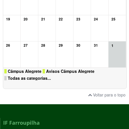
19
20
21
22
23
24
25
26
27
28
29
30
31
1
Câmpus Alegrete
Avisos Câmpus Alegrete
Todas as categorias...
Voltar para o topo
IF Farroupilha