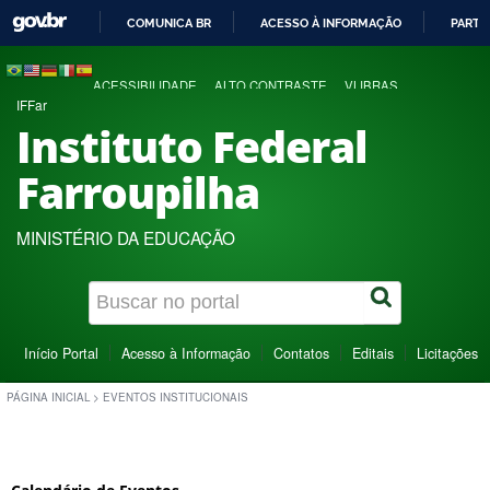
COMUNICA BR
ACESSO À INFORMAÇÃO
PARTI
IR
PARA
ACESSIBILIDADE
ALTO CONTRASTE
VLIBRAS
O
IFFar
CONTEÚDO
Instituto Federal
Farroupilha
MINISTÉRIO DA EDUCAÇÃO
Início Portal
Acesso à Informação
Contatos
Editais
Licitações
PÁGINA INICIAL
>
EVENTOS INSTITUCIONAIS