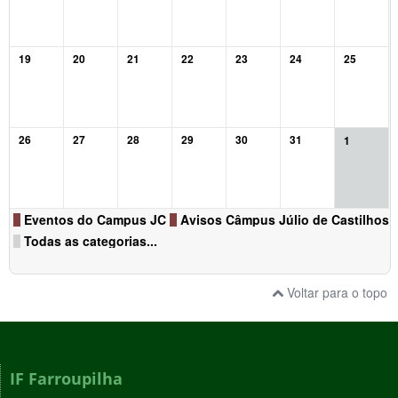
19
20
21
22
23
24
25
26
27
28
29
30
31
1
Eventos do Campus JC
Avisos Câmpus Júlio de Castilhos
Todas as categorias...
Voltar para o topo
IF Farroupilha