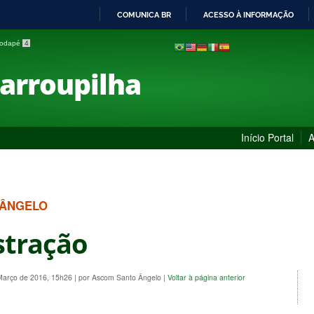
COMUNICA BR
ACESSO À INFORMAÇÃO
IR
 rodapé
4
PARA
O
Farroupilha
CONTEÚDO
Início Portal
A
 ÂNGELO
stração
 Março de 2016, 15h26
|
por Ascom Santo Ângelo
|
Voltar à página anterior