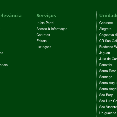
elevância
Serviços
Unidade
Início Portal
Gabinete
r
Acesso à Informação
Alegrete
Contatos
Caçapava d
Editais
CR São Gab
Licitações
Frederico 
vos
Jaguari
Júlio de Cas
ionais
Panambi
Santa Rosa
Santiago
Santo Augu
Santo Ânge
São Borja
São Luiz G
São Vicente
Uruguaiana