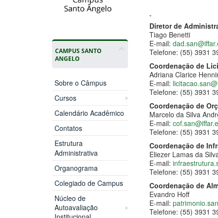
Diretor de Administ
Tiago Benetti
E-mail:
dad.san@iffar.
CAMPUS SANTO
Telefone: (55) 3931 3
ANGELO
Coordenação de Lici
Adriana Clarice Henni
Sobre o Câmpus
E-mail:
licitacao.san@i
Telefone: (55) 3931 3
Cursos
Coordenação de Orç
Calendário Acadêmico
Marcelo da Silva Andr
E-mail:
cof.san@iffar.
Contatos
Telefone: (55) 3931 3
Estrutura
Coordenação de Infr
Administrativa
Eliezer Lamas da Silv
E-mail:
infraestrutura
Organograma
Telefone: (55) 3931 3
Colegiado de Campus
Coordenação de Alm
Evandro Hoff
Núcleo de
E-mail:
patrimonio.san
Autoavaliação
Telefone: (55) 3931 3
Institucional