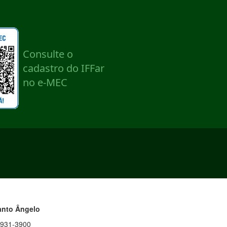
anto Ângelo
3931-3900