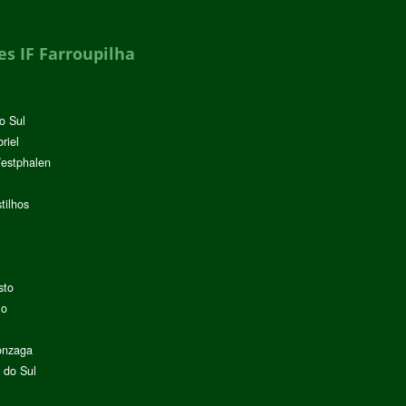
s IF Farroupilha
o Sul
riel
Westphalen
tilhos
sto
lo
onzaga
 do Sul