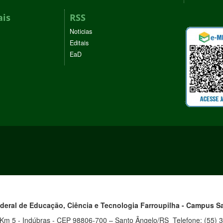
ais
RSS
Noticias
Editais
EaD
ederal de Educação, Ciência e Tecnologia
Farroupilha - Campus
S
 Km 5 - Indúbras - CEP 98806-700 – Santo Ângelo/RS Telefone: (55) 