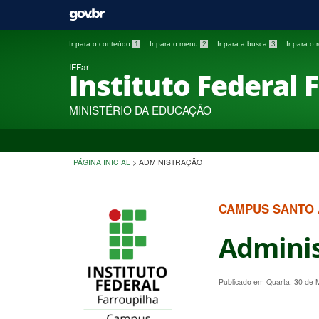
Ir para o conteúdo
1
Ir para o menu
2
Ir para a busca
3
Ir para o
IFFar
Instituto Federal 
MINISTÉRIO DA EDUCAÇÃO
PÁGINA INICIAL
>
ADMINISTRAÇÃO
CAMPUS SANTO
Admini
Publicado em Quarta, 30 de