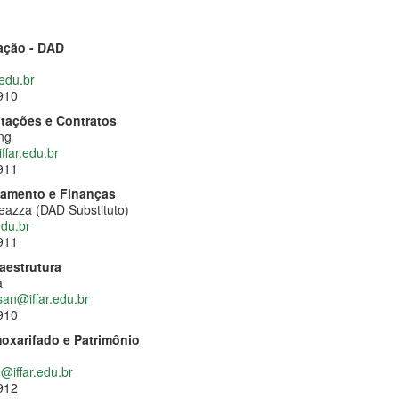
ração - DAD
edu.br
910
tações e Contratos
ng
ffar.edu.br
911
amento e Finanças
eazza (DAD Substituto)
edu.br
911
aestrutura
a
.san@iffar.edu.br
910
oxarifado e Patrimônio
@iffar.edu.br
912