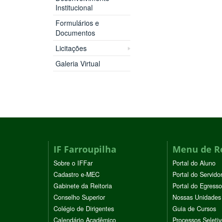
Institucional
Formulários e
Documentos
Licitações
Galeria Virtual
IF Farroupilha
Menu de R
Sobre o IFFar
Portal do Aluno
Cadastro e-MEC
Portal do Servido
Gabinete da Reitoria
Portal do Egresso
Conselho Superior
Nossas Unidades
Colégio de Dirigentes
Guia de Cursos
Calendário Acadêmico
Processos Seleti