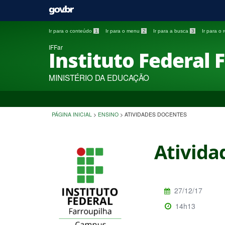
Ir para o conteúdo
1
Ir para o menu
2
Ir para a busca
3
Ir para o
IFFar
Instituto Federal 
MINISTÉRIO DA EDUCAÇÃO
PÁGINA INICIAL
>
ENSINO
>
ATIVIDADES DOCENTES
Ativida
27/12/17
14h13