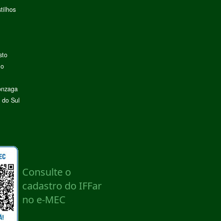
tilhos
sto
lo
onzaga
 do Sul