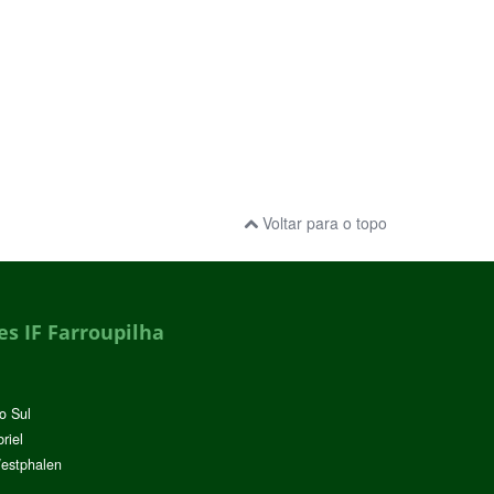
Voltar para o topo
s IF Farroupilha
o Sul
riel
Westphalen