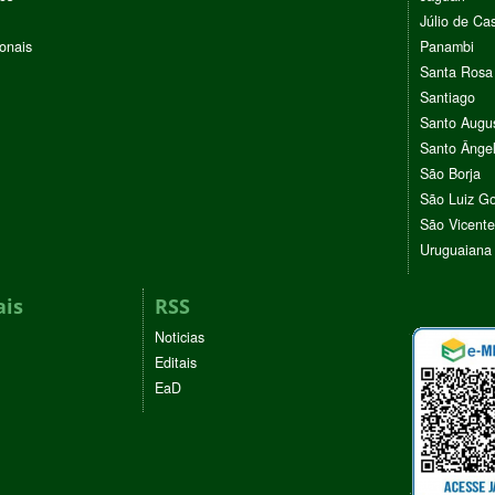
Júlio de Cas
ionais
Panambi
Santa Rosa
Santiago
Santo Augu
Santo Ânge
São Borja
São Luiz G
São Vicente
Uruguaiana
ais
RSS
Noticias
Editais
EaD