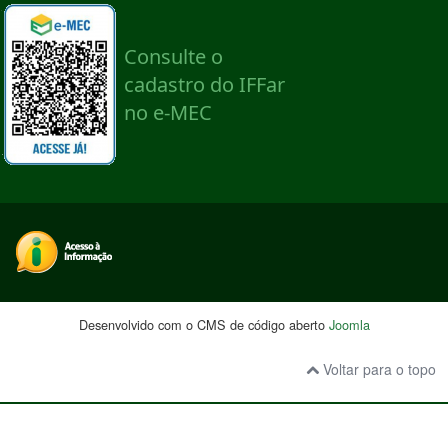
Desenvolvido com o CMS de código aberto
Joomla
Voltar para o topo