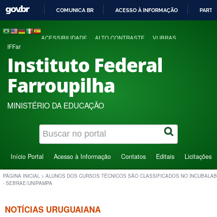
COMUNICA BR
ACESSO À INFORMAÇÃO
PARTI
IR
PARA
ACESSIBILIDADE
ALTO CONTRASTE
VLIBRAS
O
IFFar
CONTEÚDO
Instituto Federal
Farroupilha
MINISTÉRIO DA EDUCAÇÃO
Início Portal
Acesso à Informação
Contatos
Editais
Licitações
PÁGINA INICIAL
>
ALUNOS DOS CURSOS TÉCNICOS SÃO CLASSIFICADOS NO INCUBALAB
- SEBRAE/UNIPAMPA
NOTÍCIAS URUGUAIANA