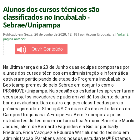
Alunos dos cursos técnicos são
classificados no IncubaLab -
Sebrae/Unipampa
Publicado em Sexta, 26 de Junho de 2026, 12h18
|
por Ascom Uruguaiana
|
Voltar à
página anterior
Ouvir Conteúdo
Na última terça dia 23 de Junho duas equipes compostas por 
alunos dos cursos técnicos em administração e informática 
estiveram participando da etapa do Programa IncubaLab, o 
Bootcamp promovido pelo Sebrae em conjunto com o 
PROINOVE/Unipampa. Na ocasião os estudantes apresentaram 
seus projetos inovadores e puderam validá-los diante de uma 
banca avaliadora. Das quatro equipes classificadas para a 
próxima jornada: o StartupRS Go duas são dos estudantes do 
Campus Uruguaiana. A Equipe Faz Bem é composta pelos 
estudantes do técnico em informática Antonio Barreto e Murilo 
Jaques, além de Bernardo Fagundes e a BioLar por Isally 
Friedrich, Érica Vázquez e Eduarda Witt alunas do técnico em 
administração. Parabéns anos nossos estudantes!!! Estamos 