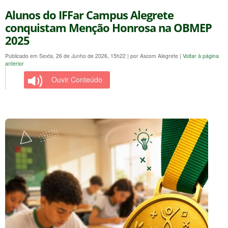
Alunos do IFFar Campus Alegrete
conquistam Menção Honrosa na OBMEP
2025
Publicado em Sexta, 26 de Junho de 2026, 15h22
|
por Ascom Alegrete
|
Voltar à página
anterior
Ouvir Conteúdo