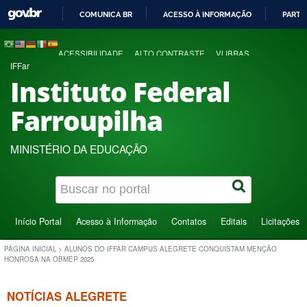
COMUNICA BR
ACESSO À INFORMAÇÃO
PARTI
IR
PARA
ACESSIBILIDADE
ALTO CONTRASTE
VLIBRAS
O
IFFar
CONTEÚDO
Instituto Federal
Farroupilha
MINISTÉRIO DA EDUCAÇÃO
Início Portal
Acesso à Informação
Contatos
Editais
Licitações
PÁGINA INICIAL
>
ALUNOS DO IFFAR CAMPUS ALEGRETE CONQUISTAM MENÇÃO
HONROSA NA OBMEP 2025
NOTÍCIAS ALEGRETE