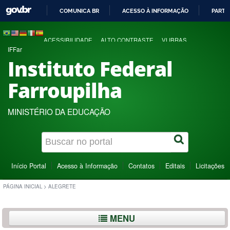
COMUNICA BR
ACESSO À INFORMAÇÃO
PARTI
IR
PARA
ACESSIBILIDADE
ALTO CONTRASTE
VLIBRAS
O
IFFar
CONTEÚDO
Instituto Federal
Farroupilha
MINISTÉRIO DA EDUCAÇÃO
Início Portal
Acesso à Informação
Contatos
Editais
Licitações
PÁGINA INICIAL
>
ALEGRETE
MENU