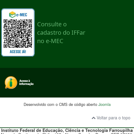
Desenvolvido com o CMS de código aberto
Joomla
Voltar para o topo
Instituto Federal de Educação, Ciência e Tecnologia
Farroupilha