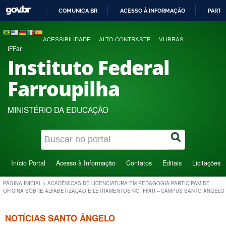
COMUNICA BR
ACESSO À INFORMAÇÃO
PARTI
IR
PARA
ACESSIBILIDADE
ALTO CONTRASTE
VLIBRAS
O
IFFar
CONTEÚDO
Instituto Federal
Farroupilha
MINISTÉRIO DA EDUCAÇÃO
Início Portal
Acesso à Informação
Contatos
Editais
Licitações
PÁGINA INICIAL
>
ACADÊMICAS DE LICENCIATURA EM PEDAGOGIA PARTICIPAM DE
OFICINA SOBRE ALFABETIZAÇÃO E LETRAMENTOS NO IFFAR – CAMPUS SANTO ÂNGELO
NOTÍCIAS SANTO ÂNGELO