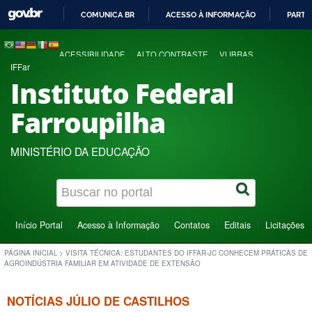
COMUNICA BR
ACESSO À INFORMAÇÃO
PARTI
IR
PARA
ACESSIBILIDADE
ALTO CONTRASTE
VLIBRAS
O
IFFar
CONTEÚDO
Instituto Federal
Farroupilha
MINISTÉRIO DA EDUCAÇÃO
Início Portal
Acesso à Informação
Contatos
Editais
Licitações
PÁGINA INICIAL
>
VISITA TÉCNICA: ESTUDANTES DO IFFAR-JC CONHECEM PRÁTICAS DE
AGROINDÚSTRIA FAMILIAR EM ATIVIDADE DE EXTENSÃO
NOTÍCIAS JÚLIO DE CASTILHOS