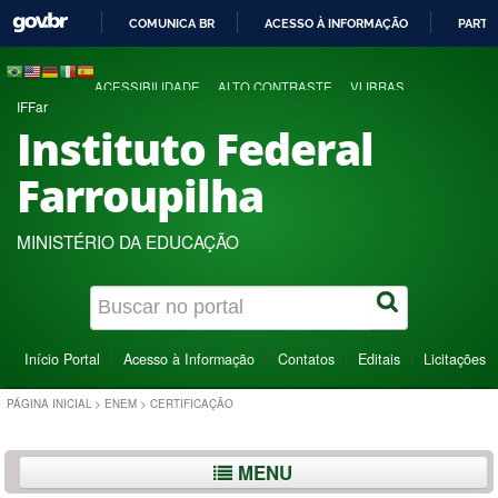
COMUNICA BR
ACESSO À INFORMAÇÃO
PARTI
IR
PARA
ACESSIBILIDADE
ALTO CONTRASTE
VLIBRAS
O
IFFar
CONTEÚDO
Instituto Federal
Farroupilha
MINISTÉRIO DA EDUCAÇÃO
Início Portal
Acesso à Informação
Contatos
Editais
Licitações
PÁGINA INICIAL
>
ENEM
>
CERTIFICAÇÃO
MENU