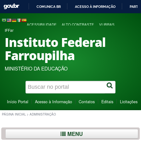
COMUNICA BR
ACESSO À INFORMAÇÃO
PARTI
IR
PARA
ACESSIBILIDADE
ALTO CONTRASTE
VLIBRAS
O
IFFar
CONTEÚDO
Instituto Federal
Farroupilha
MINISTÉRIO DA EDUCAÇÃO
Início Portal
Acesso à Informação
Contatos
Editais
Licitações
PÁGINA INICIAL
>
ADMINISTRAÇÃO
MENU