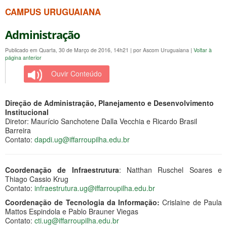
CAMPUS URUGUAIANA
Administração
Publicado em Quarta, 30 de Março de 2016, 14h21
|
por Ascom Uruguaiana
|
Voltar à
página anterior
Ouvir Conteúdo
Direção de Administração, Planejamento e Desenvolvimento
Institucional
Diretor: Maurício Sanchotene Dalla Vecchia e Ricardo Brasil
Barreira
Contato:
dapdi
.
ug
@
iffarroupilha.edu.br
Coordenação de Infraestrutura
: Natthan Ruschel Soares e
Thiago Cassio Krug
Contato:
infraestrutura.ug@iffarroupilha.edu.br
Coordenação de Tecnologia da Informação:
Crislaine de Paula
Mattos Espindola e Pablo Brauner Viegas
Contato:
cti.ug@iffarroupilha.edu.br