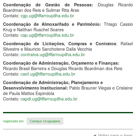
Coordenação de Gestão de Pessoas:
Douglas Ricardo
Boardman dos Reis e Sulimar Rita Arse
Contato:
cgp.ug@iffarroupilha.edu.br
Coordenação de Almoxarifado e Patrimônio:
Thiago Cassio
Krug e Natthan Ruschel Soares
Contato:
cap.ug@iffarroupilha.edu.br
Coordenação de Licitações, Compras e Contratos
: Rafael
Silvestre e Mauricio Sanchotene Dalla Vecchia
Contato:
contratos.ug@iffarroupilha.edu.br
Coordenação de Administração, Orçamento e Finanças:
Ricardo Brasil Barreira e Douglas Ricardo Boardman dos Reis
Contato:
caof.ug@iffarroupilha.edu.br
Coordenação de Administração, Planejamento e
Desenvolvimento Institucional:
Pablo Brauner Viegas e Crislaine
de Paula Mattos Espindola
Contato:
capdi.ug@iffarroupilha.edu.br
registrado em:
Campus Uruguaiana
Voltar para o topo