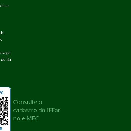
tilhos
sto
lo
onzaga
 do Sul