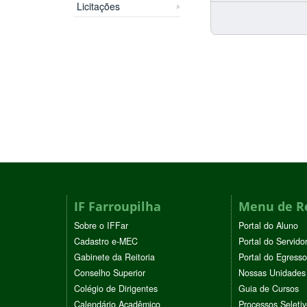
Licitações
IF Farroupilha
Menu de R
Sobre o IFFar
Portal do Aluno
Cadastro e-MEC
Portal do Servido
Gabinete da Reitoria
Portal do Egresso
Conselho Superior
Nossas Unidades
Colégio de Dirigentes
Guia de Cursos
Calendário Acadêmico
Processos Seleti