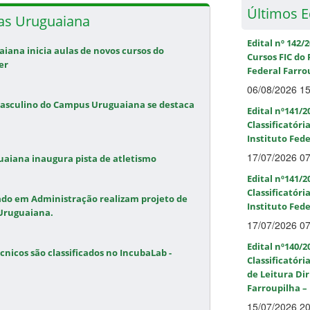
Últimos E
ias Uruguaiana
Edital nº 142/
iana inicia aulas de novos cursos do
Cursos FIC do
er
Federal Farro
06/08/2026 1
asculino do Campus Uruguaiana se destaca
Edital nº141/2
Classificatóri
Instituto Fed
17/07/2026 0
uaiana inaugura pista de atletismo
Edital nº141/2
Classificatóri
ado em Administração realizam projeto de
Instituto Fed
 Uruguaiana.
17/07/2026 0
Edital nº140/2
cnicos são classificados no IncubaLab -
Classificatóri
de Leitura Dir
Farroupilha 
15/07/2026 2