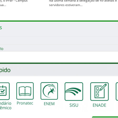
0), o IFFar - Campus
Na última semana a delegação de 49 atletas e
sua…
servidores estiveram…
s
to