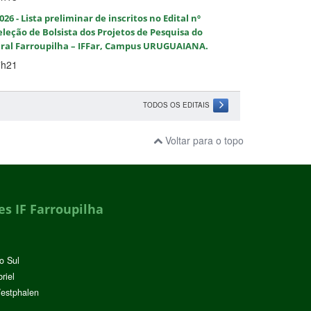
026 - Lista preliminar de inscritos no Edital nº
eleção de Bolsista dos Projetos de Pesquisa do
eral Farroupilha – IFFar, Campus URUGUAIANA.
7h21
TODOS OS EDITAIS
Voltar para o topo
s IF Farroupilha
o Sul
riel
Westphalen