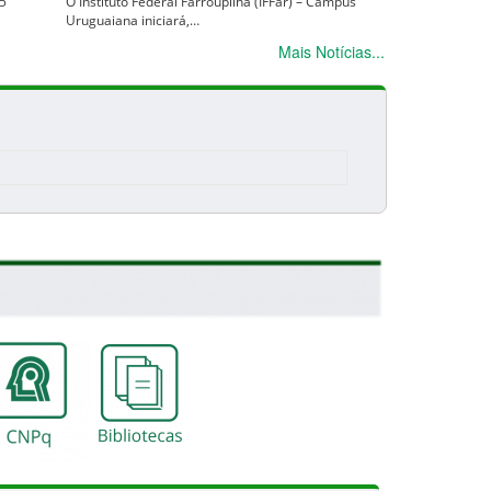
 5
O Instituto Federal Farroupilha (IFFar) – Campus
Uruguaiana iniciará,…
Mais Notícias...