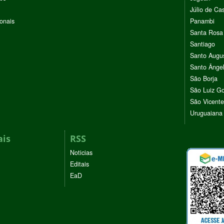
Júlio de Cas
ionais
Panambi
Santa Rosa
Santiago
Santo Augu
Santo Ânge
São Borja
São Luiz G
São Vicente
Uruguaiana
ais
RSS
Noticias
Editais
EaD