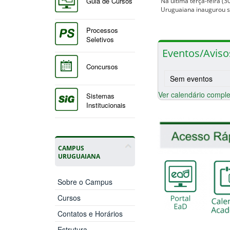
Guia de Cursos
Na última terça-feira (3
Uruguaiana inaugurou 
Processos
Seletivos
Eventos/Aviso
Concursos
Sem eventos
Ver calendário comple
Sistemas
Institucionais
CAMPUS
URUGUAIANA
Sobre o Campus
Cursos
Contatos e Horários
Estrutura