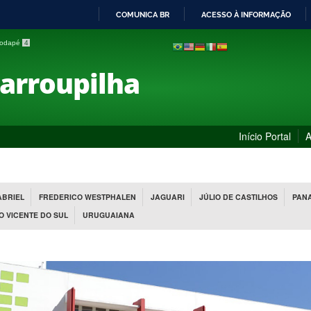
COMUNICA BR
ACESSO À INFORMAÇÃO
IR
 rodapé
4
PARA
O
Farroupilha
CONTEÚDO
Início Portal
A
ABRIEL
FREDERICO WESTPHALEN
JAGUARI
JÚLIO DE CASTILHOS
PAN
O VICENTE DO SUL
URUGUAIANA