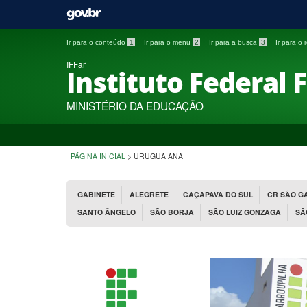
Ir para o conteúdo
1
Ir para o menu
2
Ir para a busca
3
Ir para o
IFFar
Instituto Federal 
MINISTÉRIO DA EDUCAÇÃO
PÁGINA INICIAL
>
URUGUAIANA
GABINETE
ALEGRETE
CAÇAPAVA DO SUL
CR SÃO G
SANTO ÂNGELO
SÃO BORJA
SÃO LUIZ GONZAGA
SÃ