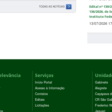
Edital nº 139/2
TODAS AS NOTÍCIAS
136/2026, de S
Instituto Fed
13/07/2026 1
elevância
Serviços
Unidade
Início Portal
Gabinete
r
Acesso à Informação
Alegrete
Contatos
Caçapava d
Editais
CR São Gab
Licitações
Frederico 
vos
Jaguari