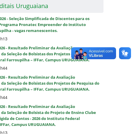
ditais Uruguaiana
2026 - Seleção Simplificada de Discentes para os
 Programa Pronatec Empreender do Instituto
upilha - vagas remanescentes.
5h13
026 - Resultado Preliminar da Avaliação
a da Seleção de Bolsistas dos Projetos de Pesquisa do
eral Farroupilha – IFFar, Campus URUGUAIANA.
7h44
026 - Resultado Preliminar da Avaliação
a da Seleção de Bolsistas dos Projetos de Pesquisa do
eral Farroupilha – IFFar, Campus URUGUAIANA.
7h44
026 - Resultado Preliminar da Avaliação
a da Seleção de Bolsista do Projeto de Ensino Clube
igida de Contos - 2026 do Instituto Federal
– IFFar, Campus URUGUAIANA.
0h13