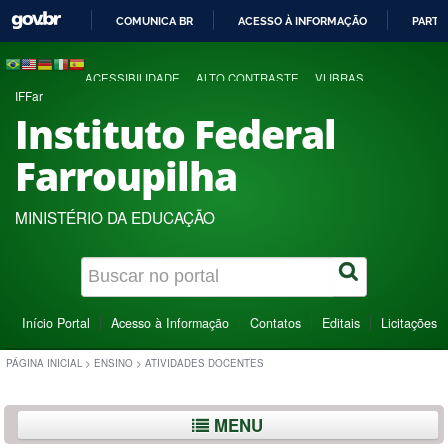
COMUNICA BR
ACESSO À INFORMAÇÃO
PARTI
IR
PARA
ACESSIBILIDADE
ALTO CONTRASTE
VLIBRAS
O
IFFar
CONTEÚDO
Instituto Federal
Farroupilha
MINISTÉRIO DA EDUCAÇÃO
Início Portal
Acesso à Informação
Contatos
Editais
Licitações
PÁGINA INICIAL
>
ENSINO
>
ATIVIDADES DOCENTES
MENU