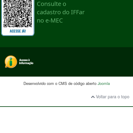
Desenvolvido com o CMS de código aberto
Joomla
Voltar para o topo