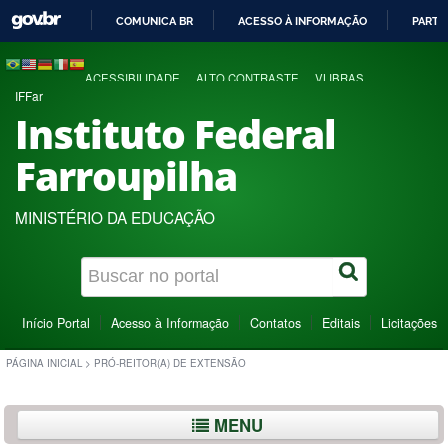
COMUNICA BR
ACESSO À INFORMAÇÃO
PARTI
IR
PARA
ACESSIBILIDADE
ALTO CONTRASTE
VLIBRAS
O
IFFar
CONTEÚDO
Instituto Federal
Farroupilha
MINISTÉRIO DA EDUCAÇÃO
Início Portal
Acesso à Informação
Contatos
Editais
Licitações
PÁGINA INICIAL
>
PRÓ-REITOR(A) DE EXTENSÃO
MENU