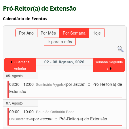
Pró-Reitor(a) de Extensão
Calendário de Eventos
Por Ano
Por Mês
Por Semana
Hoje
Ir para o mês
02 - 08 Agosto, 2026
< Semana
Semana Seguinte
Anterior
>
05. Agosto
08:30 - 12:00
por
ascom
:: Pró-Reitor(a) de
Seminário Vygotski
Extensão
07. Agosto
09:00 - 10:00
Reunião Ordinária Rede
por
ascom
:: Pró-Reitor(a) de Extensão
UniSustentável