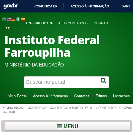
COMUNICA BR
ACESSO À INFORMAÇÃO
PARTI
IR
PARA
ACESSIBILIDADE
ALTO CONTRASTE
VLIBRAS
O
IFFar
CONTEÚDO
Instituto Federal
Farroupilha
MINISTÉRIO DA EDUCAÇÃO
Início Portal
Acesso à Informação
Contatos
Editais
Licitações
PÁGINA INICIAL
>
CONTRATOS
>
CONTRATOS A PARTIR DE 2021
>
CONTRATOS - CAMPUS
JAGUARI
MENU