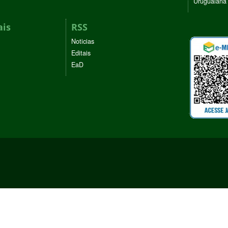
Uruguaiana
ais
RSS
Noticias
Editais
EaD