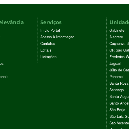
elevância
Serviços
Unidade
Início Portal
Gabinete
r
Acesso à Informação
Alegrete
Contatos
Caçapava d
Editais
CR São Gab
Licitações
Frederico 
vos
Jaguari
Júlio de Cas
ionais
Panambi
Santa Rosa
Santiago
Santo Augu
Santo Ânge
São Borja
São Luiz G
São Vicente