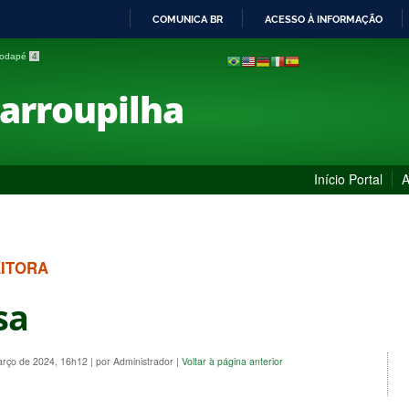
COMUNICA BR
ACESSO À INFORMAÇÃO
IR
 rodapé
4
PARA
O
Farroupilha
CONTEÚDO
Início Portal
A
EITORA
sa
arço de 2024, 16h12
|
por Administrador
|
Voltar à página anterior