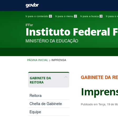
Ir para o conteúdo
1
Ir para o menu
2
Ir para a busca
3
Ir para o
IFFar
Instituto Federal 
MINISTÉRIO DA EDUCAÇÃO
PÁGINA INICIAL
>
IMPRENSA
GABINETE DA R
GABINETE DA
REITORA
Impren
Reitora
Chefia de Gabinete
Publicado em Terça, 19 de M
Equipe