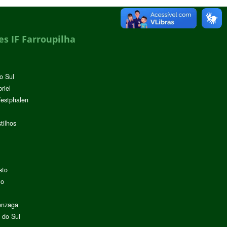
s IF Farroupilha
o Sul
riel
Westphalen
tilhos
sto
lo
onzaga
 do Sul