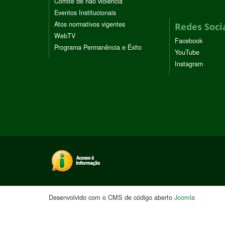
Comitê de não violência
Eventos Institucionais
Atos normativos vigentes
Redes Soci
WebTV
Facebook
Programa Permanência e Êxito
YouTube
Instagram
Desenvolvido com o CMS de código aberto
Joomla