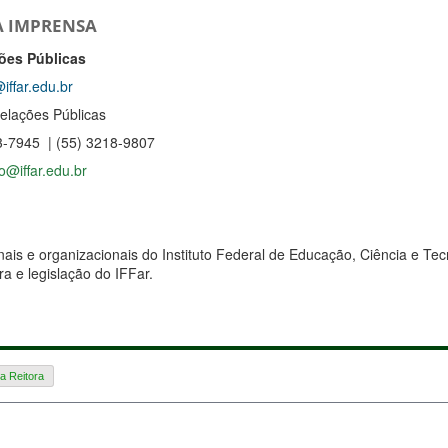
 IMPRENSA
ções Públicas
iffar.edu.br
elações Públicas
33-7945 | (55) 3218-9807
o@iffar.edu.br
nais e organizacionais do Instituto Federal de Educação, Ciência e Tec
a e legislação do IFFar.
a Reitora