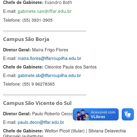
Chefe de Gabinete:
Evandro Both
E-mail:
gabinete.san@iffar.edu.br
Telefone:
(55) 3931-3905
__________________________________
Campus São Borja
Diretor Geral:
Maíra Frigo Flores
E-mail:
maira.flores@iffarroupilha.edu.br
Chefe de Gabinete:
Cleonice Paula dos Santos
E-mail:
gabinete.sb@iffarroupilha.edu.br
Telefone:
(55) 9 96278365
__________________________________
Campus São Vicente do Sul
Diretor Geral:
Paulo Roberto Cecconi Deon
E-mail:
paulo.deon@iffar.edu.br
Chefe de Gabinete:
Welton Pícoli (titular) | Silviana Delavechia
Gibicoski (substituta
)