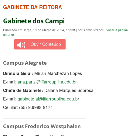
GABINETE DA REITORA
Gabinete dos Campi
Publicado em Terça, 19 de Março de 2024, 15h58
|
por Administrador
|
Voltar à página
anterior
Ouvir Conteúdo
Campus Alegrete
Diretora Geral:
Mirian Marchezan Lopes
E-mail:
ana.parizi@iffarroupilha.edu.br
Chefe de Gabinete:
Daiana Marques Sobrosa
E-mail:
gabinete.al@iffarroupilha.edu.b
r
Celular: (55) 9.9998-9174
__________________________________
Campus Frederico Westphalen