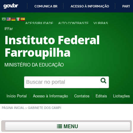
COMUNICA BR
ACESSO À INFORMAÇÃO
PARTI
IR
PARA
ACESSIBILIDADE
ALTO CONTRASTE
VLIBRAS
O
IFFar
CONTEÚDO
Instituto Federal
Farroupilha
MINISTÉRIO DA EDUCAÇÃO
Início Portal
Acesso à Informação
Contatos
Editais
Licitações
PÁGINA INICIAL
>
GABINETE DOS CAMPI
MENU