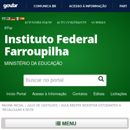
COMUNICA BR
ACESSO À INFORMAÇÃO
PARTI
IR
PARA
ACESSIBILIDADE
ALTO CONTRASTE
VLIBRAS
O
IFFar
CONTEÚDO
Instituto Federal
Farroupilha
MINISTÉRIO DA EDUCAÇÃO
Início Portal
Acesso à Informação
Contatos
Editais
Licitações
PÁGINA INICIAL
>
JÚLIO DE CASTILHOS
>
AULA ABERTA INCENTIVA ESTUDANTES A
“RECALCULAR A ROTA”
MENU