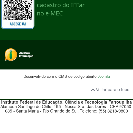
Desenvolvido com o CMS de código aberto
Joomla
Voltar para o topo
Instituto Federal de Educação, Ciência e Tecnologia
Farroupilha
Alameda Santiago do Chile, 195 - Nossa Sra. das Dores - CEP 97050-
685 - Santa Maria - Rio Grande do Sul. Telefone: (55) 3218-9800